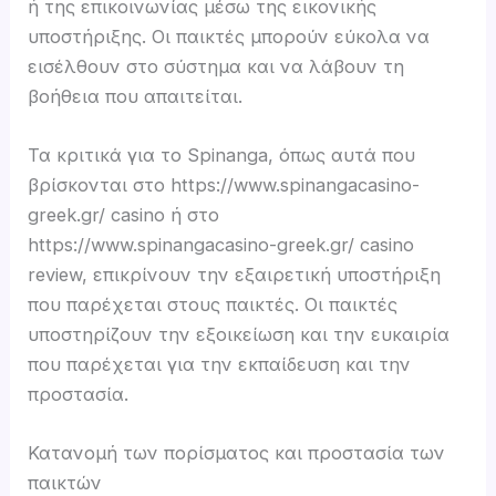
ή της επικοινωνίας μέσω της εικονικής
υποστήριξης. Οι παικτές μπορούν εύκολα να
εισέλθουν στο σύστημα και να λάβουν τη
βοήθεια που απαιτείται.
Τα κριτικά για το Spinanga, όπως αυτά που
βρίσκονται στο https://www.spinangacasino-
greek.gr/ casino ή στο
https://www.spinangacasino-greek.gr/ casino
review, επικρίνουν την εξαιρετική υποστήριξη
που παρέχεται στους παικτές. Οι παικτές
υποστηρίζουν την εξοικείωση και την ευκαιρία
που παρέχεται για την εκπαίδευση και την
προστασία.
Κατανομή των πορίσματος και προστασία των
παικτών