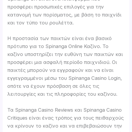
προσφέρει προσωπικές επιλογές για την
κατανομή των πορίσματος, με βάση το παιχνίδι
και τον τύπο του ρουλέττα.
Η προστασία των παικτών είναι ένα βασικό
πρότυπο για το
Spinanga Online Καζίνο
. Το
καζίνο υποστηρίζει την ευθύνη των παικτών και
προσφέρει μια ασφαλή περίοδο παιχνιδιού. Οι
παικτές μπορούν να εγγραφούν και να είναι
εγγεγραμμένοι μέσω του
Spinanga Casino Login
,
οπότε να έχουν πρόσβαση σε όλες τις
λειτουργίες και τις πληροφορίες του καζίνου.
Τα
Spinanga Casino Reviews
και
Spinanga Casino
Critiques
είναι ένας τρόπος για τους πειθαρχούς
να κρίνουν το καζίνο και να επιβεβαιώσουν την