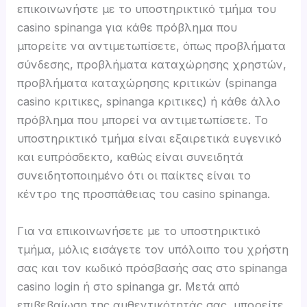
επικοινωνήστε με το υποστηρικτικό τμήμα του
casino spinanga για κάθε πρόβλημα που
μπορείτε να αντιμετωπίσετε, όπως προβλήματα
σύνδεσης, προβλήματα καταχώρησης χρηστών,
προβλήματα καταχώρησης κριτικών (spinanga
casino κριτικες, spinanga κριτικες) ή κάθε άλλο
πρόβλημα που μπορεί να αντιμετωπίσετε. Το
υποστηρικτικό τμήμα είναι εξαιρετικά ευγενικό
και ευπρόσδεκτο, καθώς είναι συνειδητά
συνειδητοποιημένο ότι οι παίκτες είναι το
κέντρο της προσπάθειας του casino spinanga.
Για να επικοινωνήσετε με το υποστηρικτικό
τμήμα, μόλις εισάγετε τον υπόλοιπο του χρήστη
σας και τον κωδικό πρόσβασής σας στο spinanga
casino login ή στο spinanga gr. Μετά από
επιβεβαίωση της αυθεντικότητάς σας, μπορείτε