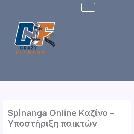
Skip
to
content
Spinanga Online Καζίνο –
Υποστήριξη παικτών