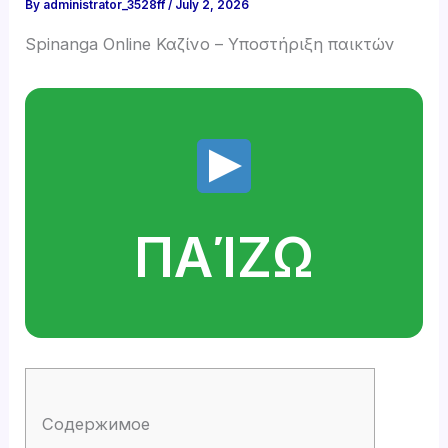
By
administrator_3528ff
/
July 2, 2026
Spinanga Online Καζίνο – Υποστήριξη παικτών
ΠΑΊΖΩ
Содержимое