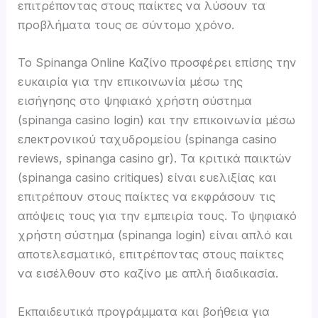
επιτρέποντας στους παίκτες να λύσουν τα
προβλήματα τους σε σύντομο χρόνο.
Το Spinanga Online Καζίνο προσφέρει επίσης την
ευκαιρία για την επικοινωνία μέσω της
εισήγησης στο ψηφιακό χρήστη σύστημα
(spinanga casino login) και την επικοινωνία μέσω
εлектρονικού ταχυδρομείου (spinanga casino
reviews, spinanga casino gr). Τα κριτικά παικτών
(spinanga casino critiques) είναι ευελιξίας και
επιτρέπουν στους παίκτες να εκφράσουν τις
απόψεις τους για την εμπειρία τους. Το ψηφιακό
χρήστη σύστημα (spinanga login) είναι απλό και
αποτελεσματικό, επιτρέποντας στους παίκτες
να εισέλθουν στο καζίνο με απλή διαδικασία.
Εκπαιδευτικά προγράμματα και βοήθεια για