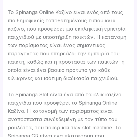
Το
Spinanga Online Καζίνο
είναι ενός από τους
πιο δημοφιλείς τοποθετημένους τύπου κλικ
καζίνο, που προσφέρει μια εκπληκτική εμπειρία
παιχνιδιού με υποστήριξη παικτών. Η κατανομή
των πορίσματος είναι ένας σημαντικός
παράγοντας που επηρεάζει την εμπειρία του
παικτή, καθώς και η προστασία των παικτών, η
οποία είναι ένα βασικό πρότυπο για κάθε
ειλικρινές και ισότιμη διαδικασία παιχνιδιού.
Το
Spinanga Slot
είναι ένα από τα κλικ καζίνο
παιχνίδια που προσφέρει το
Spinanga Online
Καζίνο
. Η κατανομή των πορίσματος είναι
αναπόσπαστα συνδεδεμένη με τον τύπο του
ρουλέττα, του πόκερ και των slot machine. Το
Spinanga GR
είναι ένα πλατφόρμα που