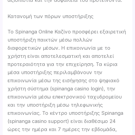
αξιοπιστία και την ασφάλεια του προτείνοντα.
Κατανομή των πόρων υποστήριξης
Το Spinanga Online Καζίνο προσφέρει εξαιρετική
υποστήριξη παικτών μέσω πολλών
διαφορετικών μέσων. Η επικοινωνία με το
χρήστη είναι αποτελεσματική και αποτελεί
προτεραιότητα για την επιχείρηση. Τα κύρια
μέσα υποστήριξης περιλαμβάνουν την
επικοινωνία μέσω της εισήγησης στο ψηφιακό
χρήστη σύστημα (spinanga casino login), την
επικοινωνία μέσω εлектρονικού ταχυδρομείου
και την υποστήριξη μέσω τηλεφωνικής
επικοινωνίας. Το κέντρο υποστήριξης Spinanga
(spinanga casino support) είναι διαθέσιμο 24
ώρες την ημέρα και 7 ημέρες την εβδομάδα,