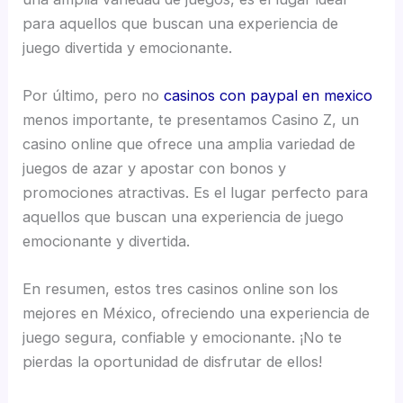
para aquellos que buscan una experiencia de
juego divertida y emocionante.
Por último, pero no
casinos con paypal en mexico
menos importante, te presentamos Casino Z, un
casino online que ofrece una amplia variedad de
juegos de azar y apostar con bonos y
promociones atractivas. Es el lugar perfecto para
aquellos que buscan una experiencia de juego
emocionante y divertida.
En resumen, estos tres casinos online son los
mejores en México, ofreciendo una experiencia de
juego segura, confiable y emocionante. ¡No te
pierdas la oportunidad de disfrutar de ellos!