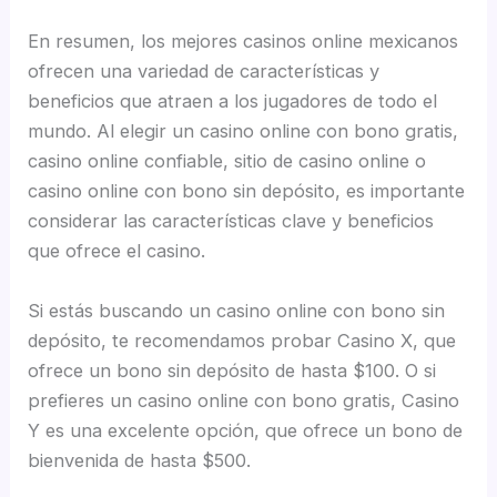
En resumen, los mejores casinos online mexicanos
ofrecen una variedad de características y
beneficios que atraen a los jugadores de todo el
mundo. Al elegir un casino online con bono gratis,
casino online confiable, sitio de casino online o
casino online con bono sin depósito, es importante
considerar las características clave y beneficios
que ofrece el casino.
Si estás buscando un casino online con bono sin
depósito, te recomendamos probar Casino X, que
ofrece un bono sin depósito de hasta $100. O si
prefieres un casino online con bono gratis, Casino
Y es una excelente opción, que ofrece un bono de
bienvenida de hasta $500.