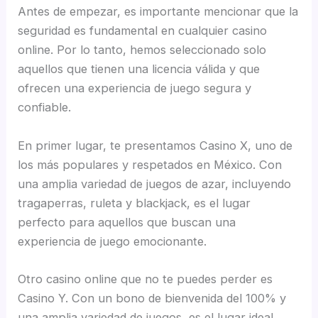
Antes de empezar, es importante mencionar que la
seguridad es fundamental en cualquier casino
online. Por lo tanto, hemos seleccionado solo
aquellos que tienen una licencia válida y que
ofrecen una experiencia de juego segura y
confiable.
En primer lugar, te presentamos Casino X, uno de
los más populares y respetados en México. Con
una amplia variedad de juegos de azar, incluyendo
tragaperras, ruleta y blackjack, es el lugar
perfecto para aquellos que buscan una
experiencia de juego emocionante.
Otro casino online que no te puedes perder es
Casino Y. Con un bono de bienvenida del 100% y
una amplia variedad de juegos, es el lugar ideal