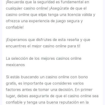
¡Recuerda que la seguridad es fundamental en
cualquier casino online! ¡Asegúrate de que el
casino online que elijas tenga una licencia válida y
ofrezca una experiencia de juego segura y
confiable!
¡Esperamos que disfrutes de esta reseña y que
encuentres el mejor casino online para ti!
La selección de los mejores casinos online
mexicanos
Si estás buscando un casino online con bono
gratis, es importante que consideres varios
factores antes de tomar una decisión. En primer
lugar, debes asegurarte de que el casino online sea
confiable y tenga una buena reputación en la