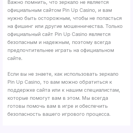
Важно помнить, что зеркало не является
официальным сайтом Pin Up Casino, и вам
нужно быть осторожным, чтобы не попасться
на фишинг или другие мошенничества. Только
официальный сайт Pin Up Casino является
безопасным и надежным, поэтому всегда
предпочтительнее играть на официальном
сайте.
Если вы не знаете, как использовать зеркало
Pin Up Casino, то вам можно обратиться к
поддержке сайта или к нашим специалистам,
которые помогут вам в этом. Мы всегда
готовы помочь вам в игре и обеспечить
безопасность вашего игрового процесса.