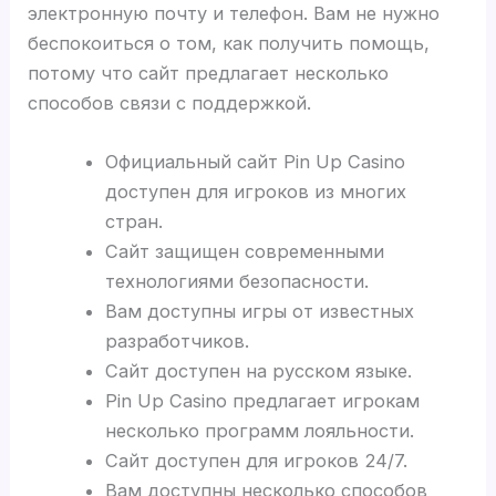
электронную почту и телефон. Вам не нужно
беспокоиться о том, как получить помощь,
потому что сайт предлагает несколько
способов связи с поддержкой.
Официальный сайт Pin Up Casino
доступен для игроков из многих
стран.
Сайт защищен современными
технологиями безопасности.
Вам доступны игры от известных
разработчиков.
Сайт доступен на русском языке.
Pin Up Casino предлагает игрокам
несколько программ лояльности.
Сайт доступен для игроков 24/7.
Вам доступны несколько способов