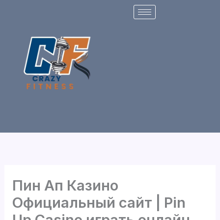
Skip
to
content
Пин Ап Казино
Официальный сайт | Pin
Up Casino играть онлайн –