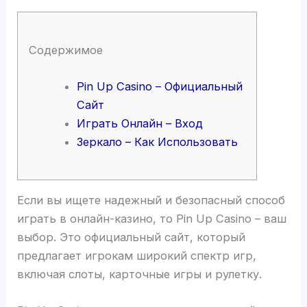
Содержимое
Pin Up Casino – Официальный
Сайт
Играть Онлайн – Вход
Зеркало – Как Использовать
Если вы ищете надежный и безопасный способ
играть в онлайн-казино, то Pin Up Casino – ваш
выбор. Это официальный сайт, который
предлагает игрокам широкий спектр игр,
включая слоты, карточные игры и рулетку.