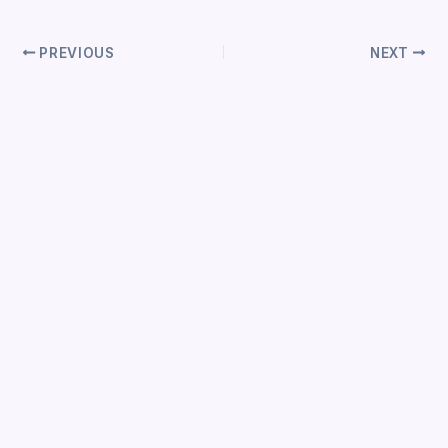
PREVIOUS
NEXT