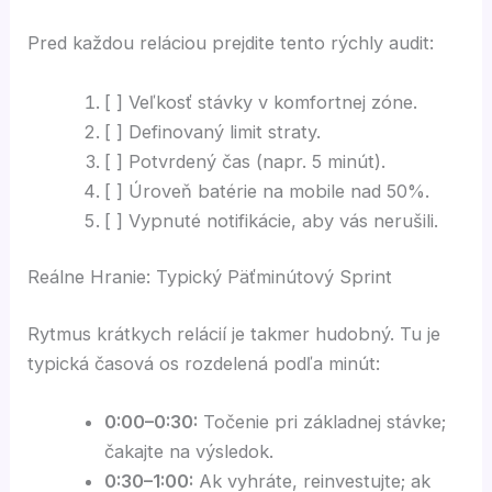
Pred každou reláciou prejdite tento rýchly audit:
[ ] Veľkosť stávky v komfortnej zóne.
[ ] Definovaný limit straty.
[ ] Potvrdený čas (napr. 5 minút).
[ ] Úroveň batérie na mobile nad 50%.
[ ] Vypnuté notifikácie, aby vás nerušili.
Reálne Hranie: Typický Päťminútový Sprint
Rytmus krátkych relácií je takmer hudobný. Tu je
typická časová os rozdelená podľa minút:
0:00–0:30:
Točenie pri základnej stávke;
čakajte na výsledok.
0:30–1:00:
Ak vyhráte, reinvestujte; ak