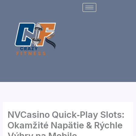
Skip
to
content
NVCasino Quick‑Play Slots:
Okamžité Napätie & Rýchle
Výhry na Mobile