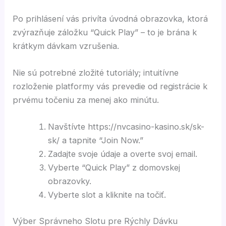
Po prihlásení vás privíta úvodná obrazovka, ktorá
zvýrazňuje záložku “Quick Play” – to je brána k
krátkym dávkam vzrušenia.
Nie sú potrebné zložité tutoriály; intuitívne
rozloženie platformy vás prevedie od registrácie k
prvému točeniu za menej ako minútu.
Navštívte https://nvcasino-kasino.sk/sk-
sk/ a tapnite “Join Now.”
Zadajte svoje údaje a overte svoj email.
Vyberte “Quick Play” z domovskej
obrazovky.
Vyberte slot a kliknite na točiť.
Výber Správneho Slotu pre Rýchly Dávku