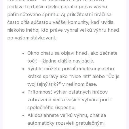
pridáva to ďalšiu dávku napätia počas vášho
päťminútového sprintu. Aj príležitostní hráči sa
často cítia súčasťou väčšej komunity, keď uvidia
niekoho iného, kto práve vyhral veľkú výhru hneď
po vašom stávkovaní.
Okno chatu sa objaví hneď, ako začnete
točiť – žiadne ďalšie navigácie.
Rýchlo môžete poslať emotikony alebo
krátke správy ako “Nice hit!” alebo “Čo je
tvoj tajný trik?” v reálnom čase.
Prítomnosť výhier ostatných hráčov
zobrazená vedľa vašich vytvára pocit
spoločného úspechu.
Ak dosiahnete veľkú výhru, chat sa
automaticky rozsvieti gratulačnými