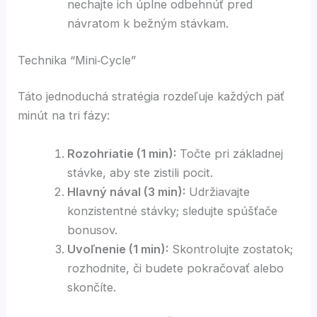
nechajte ich úplne odbehnúť pred
návratom k bežným stávkam.
Technika “Mini‑Cycle”
Táto jednoduchá stratégia rozdeľuje každých päť
minút na tri fázy:
Rozohriatie (1 min):
Točte pri základnej
stávke, aby ste zistili pocit.
Hlavný nával (3 min):
Udržiavajte
konzistentné stávky; sledujte spúšťače
bonusov.
Uvoľnenie (1 min):
Skontrolujte zostatok;
rozhodnite, či budete pokračovať alebo
skončíte.