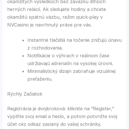
okamžitých výsledkoch bez záväzku dlhších
herných relácií. Ak sledujete hodiny a chcete
okamžitú spätnú väzbu, režim quick‑play v
NVCasino je navrhnutý práve pre vás.
Instantné tlačidlá na točenie znižujú únavu
z rozhodovania.
Notifikácie o výhrach v reálnom čase
udržiavajú adrenalín na vysokej úrovni.
Minimalistický dizajn zabraňuje vizuálnej
preťaženiu.
Rýchly Začiatok
Registrácia je dvojkroková: kliknite na “Register,”
vyplňte svoj email a heslo, a potom potvrďte svoj
účet cez odkaz zaslaný do vašej schránky.