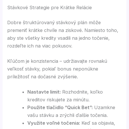
Stávkové Strategie pre Krátke Relácie
Dobre štruktúrovaný stávkový plán môže
premeniť krátke chvíle na ziskové. Namiesto toho,
aby ste všetky kredity vsadili na jedno točenie,
rozdeľte ich na viac pokusov.
Kľúčom je konzistencia – udržiavajte rovnakú
veľkosť stávky, pokiaľ bonus neponúkne
príležitosť na dočasné zvýšenie.
Nastavte limit:
Rozhodnite, koľko
kreditov riskujete za minútu.
Použite tlačidlo “Quick Bet”:
Uzamkne
vašu stávku a zrýchli ďalšie točenia.
Využite voľné točenia:
Keď sa objavia,