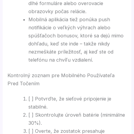
dlhé formuláre alebo overovacie
obrazovky počas relácie.
Mobilná aplikácia tiež ponúka push
notifikácie o veľkých výhrach alebo
spúšťačoch bonusov, ktoré sa dejú mimo
dohľadu, keď ste inde – takže nikdy
nezmeškáte príležitosť, aj keď ste od
telefónu na chvíľu vzdialení.
Kontrolný zoznam pre Mobilného Používateľa
Pred Točením
[ ] Potvrďte, že sieťové pripojenie je
stabilné.
[ ] Skontrolujte úroveň batérie (minimálne
30%).
[ ] Overte, že zostatok presahuje