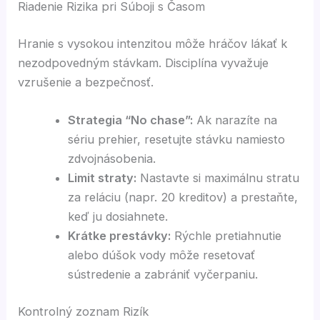
Riadenie Rizika pri Súboji s Časom
Hranie s vysokou intenzitou môže hráčov lákať k
nezodpovedným stávkam. Disciplína vyvažuje
vzrušenie a bezpečnosť.
Strategia “No chase”:
Ak narazíte na
sériu prehier, resetujte stávku namiesto
zdvojnásobenia.
Limit straty:
Nastavte si maximálnu stratu
za reláciu (napr. 20 kreditov) a prestaňte,
keď ju dosiahnete.
Krátke prestávky:
Rýchle pretiahnutie
alebo dúšok vody môže resetovať
sústredenie a zabrániť vyčerpaniu.
Kontrolný zoznam Rizík