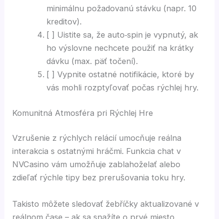
minimálnu požadovanú stávku (napr. 10
kreditov).
[ ] Uistite sa, že auto‑spin je vypnutý, ak
ho výslovne nechcete použiť na krátky
dávku (max. päť točení).
[ ] Vypnite ostatné notifikácie, ktoré by
vás mohli rozptyľovať počas rýchlej hry.
Komunitná Atmosféra pri Rýchlej Hre
Vzrušenie z rýchlych relácií umocňuje reálna
interakcia s ostatnými hráčmi. Funkcia chat v
NVCasino vám umožňuje zablahoželať alebo
zdieľať rýchle tipy bez prerušovania toku hry.
Takisto môžete sledovať žebříčky aktualizované v
reálnom čase – ak sa snažíte o prvé miesto,