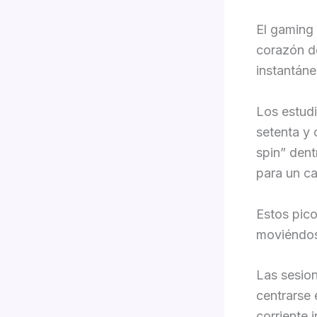
El gaming 
corazón de
instantáne
Los estud
setenta y 
spin” dent
para un ca
Estos pico
moviéndos
Las sesion
centrarse 
corriente 