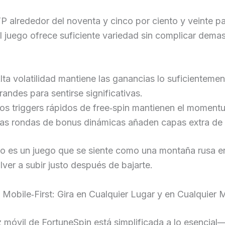
 alrededor del noventa y cinco por ciento y veinte pa
el juego ofrece suficiente variedad sin complicar demas
.
lta volatilidad mantiene las ganancias lo suficientemen
randes para sentirse significativas.
os triggers rápidos de free‑spin mantienen el moment
as rondas de bonus dinámicas añaden capas extra de
do es un juego que se siente como una montaña rusa e
ver a subir justo después de bajarte.
 Mobile‑First: Gira en Cualquier Lugar y en Cualquie
z móvil de FortuneSpin está simplificada a lo esencia