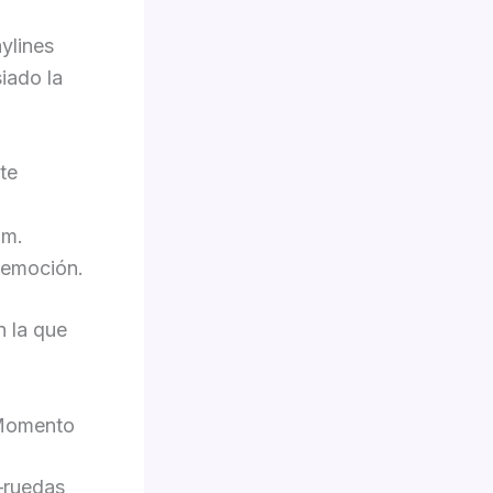
ylines
iado la
te
um.
 emoción.
n la que
r Momento
l—ruedas