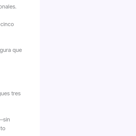
onales.
 cinco
egura que
gues tres
—sin
cto