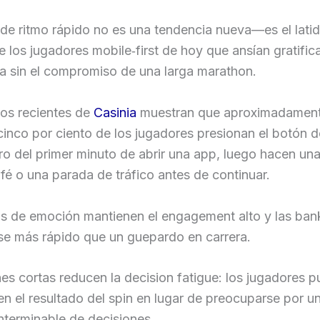
de ritmo rápido no es una tendencia nueva—es el latid
 los jugadores mobile‑first de hoy que ansían gratific
a sin el compromiso de una larga marathon.
ios recientes de
Casinia
muestran que aproximadament
cinco por ciento de los jugadores presionan el botón d
ro del primer minuto de abrir una app, luego hacen un
fé o una parada de tráfico antes de continuar.
s de emoción mantienen el engagement alto y las bank
e más rápido que un guepardo en carrera.
es cortas reducen la decision fatigue: los jugadores 
en el resultado del spin en lugar de preocuparse por u
interminable de decisiones.