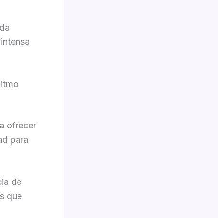
ada
 intensa
Ritmo
a ofrecer
ad para
cia de
s que