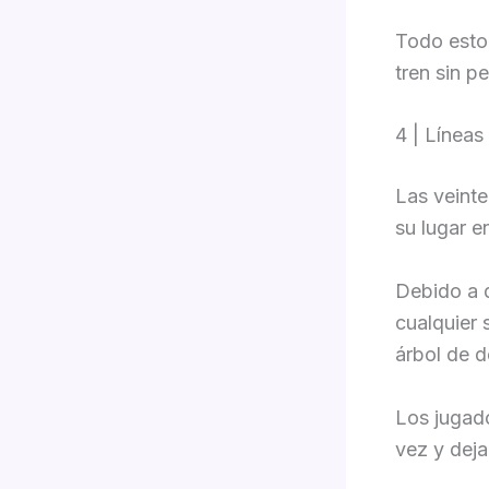
Todo esto 
tren sin pe
4 | Línea
Las veinte
su lugar e
Debido a q
cualquier 
árbol de d
Los jugad
vez y deja