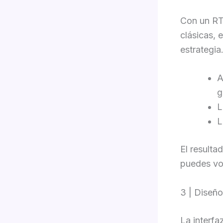
Con un RTP
clásicas, 
estrategia
A
g
L
L
El resulta
puedes vol
3 | Diseño
La interfa