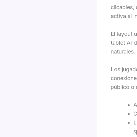
clicables,
activa al i
El layout 
tablet And
naturales.
Los jugad
conexione
público o
A
C
L
s