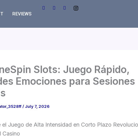
T
REVIEWS
neSpin Slots: Juego Rápido,
es Emociones para Sesiones
as
ator_3528ff
/
July 7, 2026
é el Juego de Alta Intensidad en Corto Plazo Revolucio
 Casino