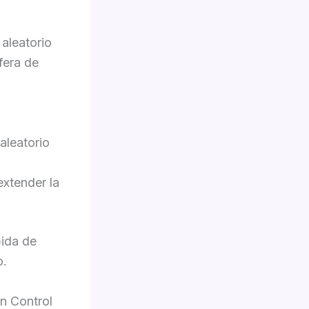
 aleatorio
fera de
aleatorio
extender la
bida de
o.
on Control