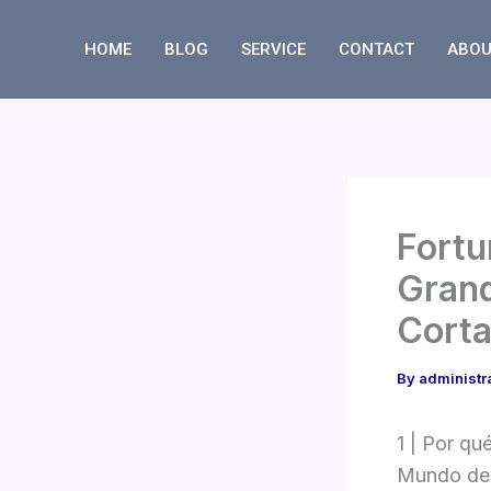
Skip
to
HOME
BLOG
SERVICE
CONTACT
ABOU
content
Fortu
Grand
Cort
By
administr
1 | Por qu
Mundo del